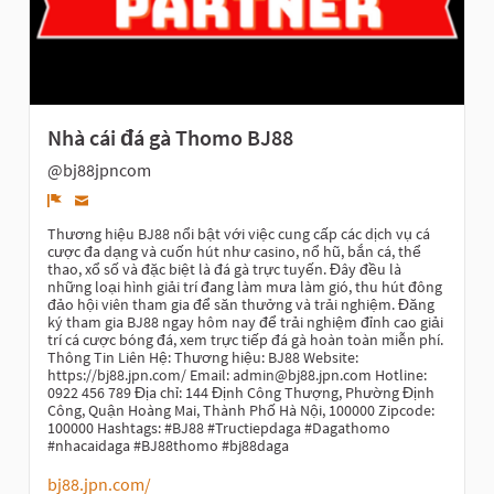
Nhà cái đá gà Thomo BJ88
@bj88jpncom
Denunciar
Thương hiệu BJ88 nổi bật với việc cung cấp các dịch vụ cá
cược đa dạng và cuốn hút như casino, nổ hũ, bắn cá, thể
thao, xổ số và đặc biệt là đá gà trực tuyến. Đây đều là
những loại hình giải trí đang làm mưa làm gió, thu hút đông
đảo hội viên tham gia để săn thưởng và trải nghiệm. Đăng
ký tham gia BJ88 ngay hôm nay để trải nghiệm đỉnh cao giải
trí cá cược bóng đá, xem trực tiếp đá gà hoàn toàn miễn phí.
Thông Tin Liên Hệ: Thương hiệu: BJ88 Website:
https://bj88.jpn.com/ Email: admin@bj88.jpn.com Hotline:
0922 456 789 Địa chỉ: 144 Định Công Thượng, Phường Định
Công, Quận Hoàng Mai, Thành Phố Hà Nội, 100000 Zipcode:
100000 Hashtags: #BJ88 #Tructiepdaga #Dagathomo
#nhacaidaga #BJ88thomo #bj88daga
bj88.jpn.com/