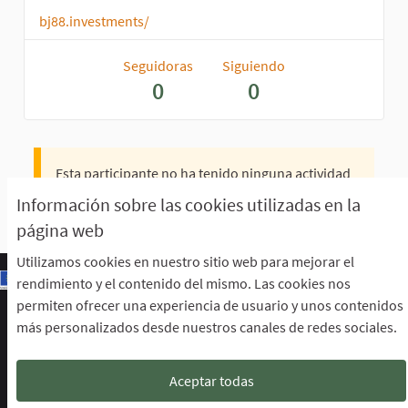
bj88.investments/
Seguidoras
Siguiendo
0
0
Esta participante no ha tenido ninguna actividad
todavía.
Información sobre las cookies utilizadas en la
página web
Utilizamos cookies en nuestro sitio web para mejorar el
rendimiento y el contenido del mismo. Las cookies nos
permiten ofrecer una experiencia de usuario y unos contenidos
Escuela de Participación Ciudadana
más personalizados desde nuestros canales de redes sociales.
Área de Participación Ciudadana
CURSO LENGUAJE DE SIGNOS ESPAÑOLA A1.2. (PRESENCIAL)
Descargar ficheros de datos abiertos
Aceptar todas
Configuración de cookies