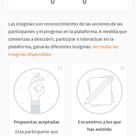
0
0
Las insignias son reconocimientos de las acciones de las
participantes y el progreso en la plataforma. A medida que
comienzas a descubrir, participar e interactuar en la
plataforma, ganarás diferentes insignias.
Ver todas las
insígnias disponibles.
Propuestas aceptadas
Encuentros a los que
has asistido
Esta participante aún