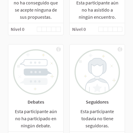
no ha conseguido que
Esta participante aún
se acepte ninguna de
no ha asistido a
sus propuestas.
ningún encuentro.
Nivel 0
Nivel 0
Debates
Seguidores
Esta participante aún
Esta participante
no ha participado en
todavía no tiene
ningún debate.
seguidoras.