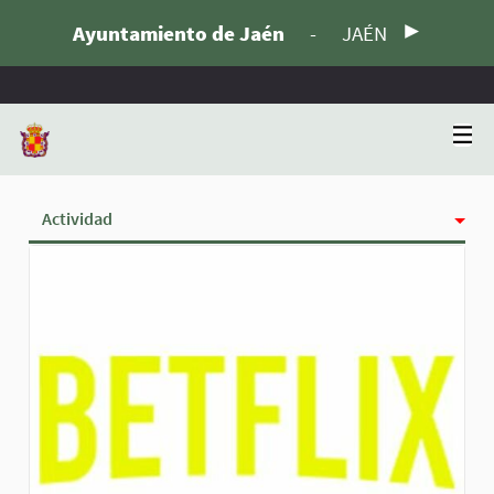
Ayuntamiento de Jaén
-
JAÉN
Actividad
Insignias
Siguiendo
Seguidoras
Grupos