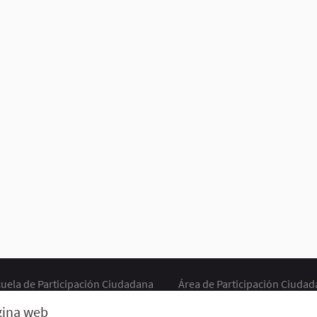
uela de Participación Ciudadana
Área de Participación Ciuda
CURSO LENGUAJE DE SIGNOS ESPAÑOLA A1.2. (PRESENCIAL)
ágina web