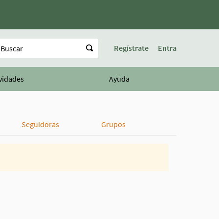
uscar
Regístrate
Entra
vidades
Ayuda
Seguidoras
Grupos