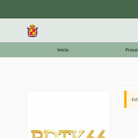
Inicio
Proce
Est