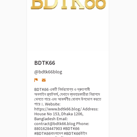
BDTK66
@bdtk66blog
Denunciar
BDTK66 একটি নির্ভরযোগ্য ও দ্রুতগামী
অনলাইন প্ল্যাটফর্ম, যেখানে ব্যবহারকারীরা নিরাপদে
খেলতে পারে এবং আকর্ষণীয় বোনাস উপভোগ করতে
পারে।. Website:
https://www.bdtk66.blog/ Address:
House No 153, Dhaka 1206,
Bangladesh Email:
contract@bdtk66.blog Phone:
8801628447903 #BDTK66
#BDTK66বাংলাদেশ #BDTK66উইন