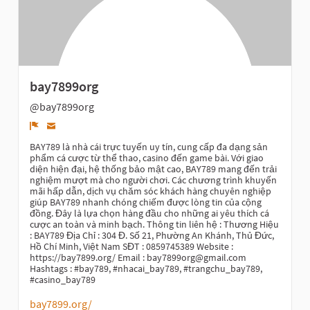
bay7899org
@bay7899org
Denunciar
BAY789 là nhà cái trực tuyến uy tín, cung cấp đa dạng sản
phẩm cá cược từ thể thao, casino đến game bài. Với giao
diện hiện đại, hệ thống bảo mật cao, BAY789 mang đến trải
nghiệm mượt mà cho người chơi. Các chương trình khuyến
mãi hấp dẫn, dịch vụ chăm sóc khách hàng chuyên nghiệp
giúp BAY789 nhanh chóng chiếm được lòng tin của cộng
đồng. Đây là lựa chọn hàng đầu cho những ai yêu thích cá
cược an toàn và minh bạch. Thông tin liên hệ : Thương Hiệu
: BAY789 Địa Chỉ : 304 Đ. Số 21, Phường An Khánh, Thủ Đức,
Hồ Chí Minh, Việt Nam SĐT : 0859745389 Website :
https://bay7899.org/ Email : bay7899org@gmail.com
Hashtags : #bay789, #nhacai_bay789, #trangchu_bay789,
#casino_bay789
bay7899.org/