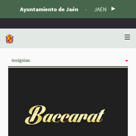
Ayuntamiento de Jaén
-
JAÉN
Insignias
Actividad
Siguiendo
Seguidoras
Grupos