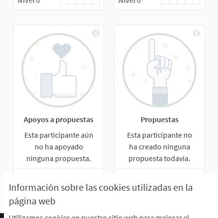
Nivel 0
Nivel 0
Apoyos a propuestas
Propuestas
Esta participante aún
Esta participante no
no ha apoyado
ha creado ninguna
ninguna propuesta.
propuesta todavía.
Nivel 0
Nivel 0
Información sobre las cookies utilizadas en la
página web
Utilizamos cookies en nuestro sitio web para mejorar el