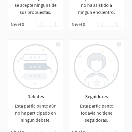
se acepte ninguna de
no ha asistido a
sus propuestas.
ningún encuentro.
Nivel 0
Nivel 0
Debates
Seguidores
Esta participante aún
Esta participante
no ha participado en
todavía no tiene
ningún debate.
seguidoras.