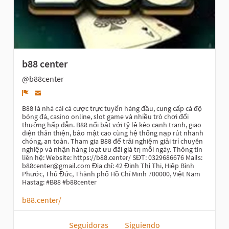
b88 center
@b88center
Denunciar
B88 là nhà cái cá cược trực tuyến hàng đầu, cung cấp cá độ
bóng đá, casino online, slot game và nhiều trò chơi đổi
thưởng hấp dẫn. B88 nổi bật với tỷ lệ kèo cạnh tranh, giao
diện thân thiện, bảo mật cao cùng hệ thống nạp rút nhanh
chóng, an toàn. Tham gia B88 để trải nghiệm giải trí chuyên
nghiệp và nhận hàng loạt ưu đãi giá trị mỗi ngày. Thông tin
liên hệ: Website: https://b88.center/ SĐT: 0329686676 Mails:
b88center@gmail.com Địa chỉ: 42 Đinh Thị Thi, Hiệp Bình
Phước, Thủ Đức, Thành phố Hồ Chí Minh 700000, Việt Nam
Hastag: #B88 #b88center
b88.center/
Seguidoras
Siguiendo