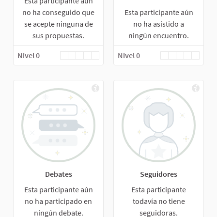
Esta participante aún
no ha conseguido que
Esta participante aún
se acepte ninguna de
no ha asistido a
sus propuestas.
ningún encuentro.
Nivel 0
Nivel 0
Debates
Seguidores
Esta participante aún
Esta participante
no ha participado en
todavía no tiene
ningún debate.
seguidoras.