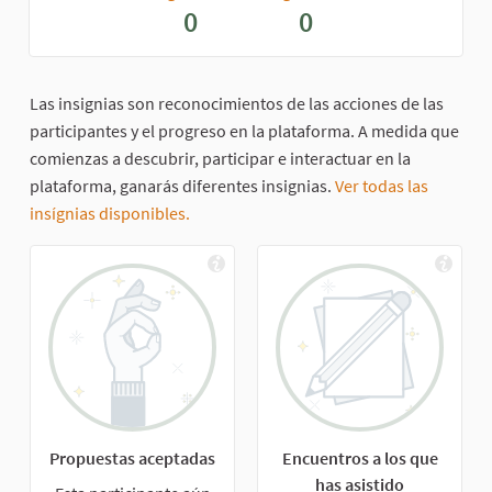
0
0
Las insignias son reconocimientos de las acciones de las
participantes y el progreso en la plataforma. A medida que
comienzas a descubrir, participar e interactuar en la
plataforma, ganarás diferentes insignias.
Ver todas las
insígnias disponibles.
Propuestas aceptadas
Encuentros a los que
has asistido