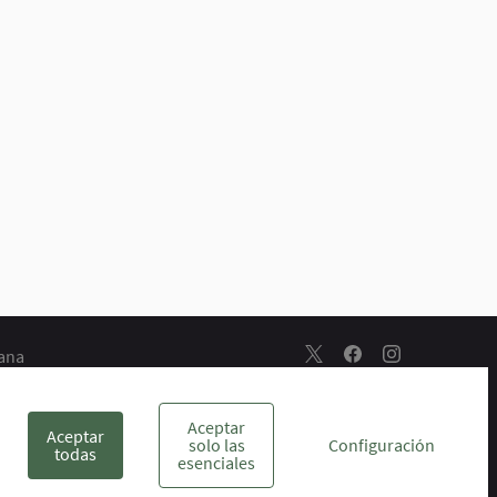
dana
Escuela de Participación 
Escuela de Particip
Escuela de Par
s
Aceptar
Aceptar
solo las
Configuración
todas
esenciales