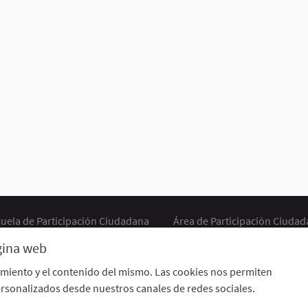
uela de Participación Ciudadana
Área de Participación Ciuda
CURSO LENGUAJE DE SIGNOS ESPAÑOLA A1.2. (PRESENCIAL)
ágina web
Descargar ficheros de datos abiertos
Configuración de cookie
imiento y el contenido del mismo. Las cookies nos permiten
rsonalizados desde nuestros canales de redes sociales.
 externo)