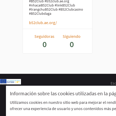
#B52Club #b52club.ae.org
#nhacaiB52Club #linkB52Club
#trangchuB52Club #B52Clubcasino
#B52Clubdaga
b52club.ae.org/
Seguidoras
Siguiendo
0
0
Esc
Información sobre las cookies utilizadas en la p
Utilizamos cookies en nuestro sitio web para mejorar el rend
ofrecer una experiencia de usuario y unos contenidos más pe
Web creada con
software libre
.
(Enlace