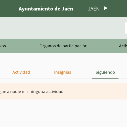
Ayuntamiento de Jaén
-
JAÉN
B
sos
Órganos de participación
Acti
Actividad
Insignias
Siguiendo
gue a nadie ni a ninguna actividad.