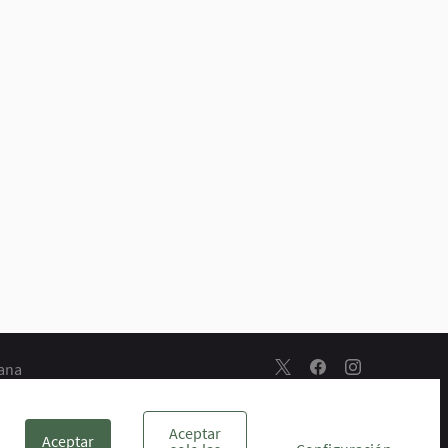
dana
Escuela de Participación 
Escuela de Particip
Escuela de Par
s
Aceptar
Aceptar