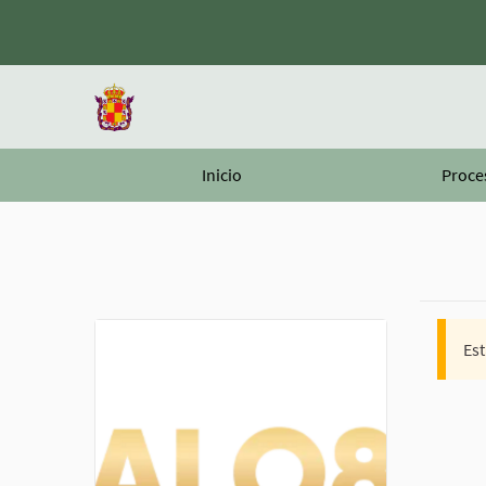
Inicio
Proce
Est