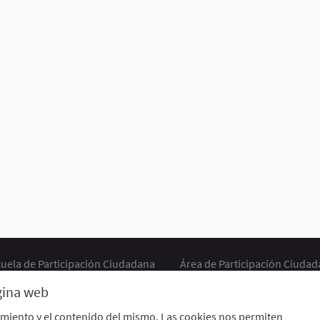
uela de Participación Ciudadana
Área de Participación Ciuda
CURSO LENGUAJE DE SIGNOS ESPAÑOLA A1.2. (PRESENCIAL)
ágina web
Descargar ficheros de datos abiertos
Configuración de cookie
imiento y el contenido del mismo. Las cookies nos permiten