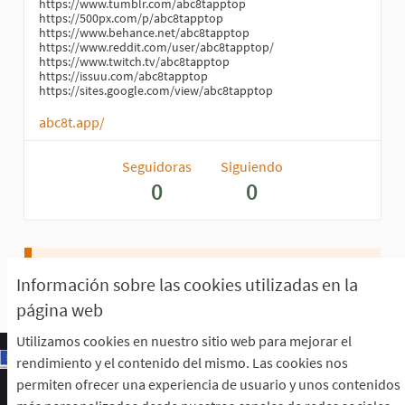
https://www.tumblr.com/abc8tapptop
https://500px.com/p/abc8tapptop
https://www.behance.net/abc8tapptop
https://www.reddit.com/user/abc8tapptop/
https://www.twitch.tv/abc8tapptop
https://issuu.com/abc8tapptop
https://sites.google.com/view/abc8tapptop
abc8t.app/
Seguidoras
Siguiendo
0
0
Aún no hay seguidores.
Información sobre las cookies utilizadas en la
página web
Utilizamos cookies en nuestro sitio web para mejorar el
rendimiento y el contenido del mismo. Las cookies nos
permiten ofrecer una experiencia de usuario y unos contenidos
Escuela de Participación Ciudadana