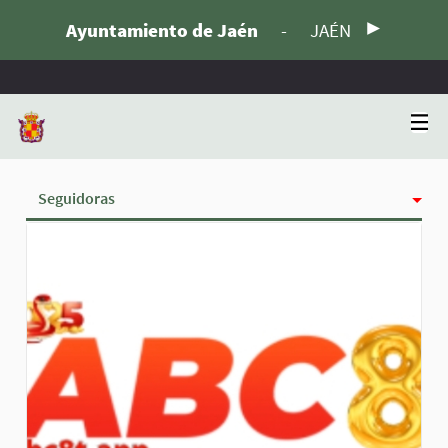
Ayuntamiento de Jaén
-
JAÉN
Seguidoras
Actividad
Insignias
Siguiendo
Grupos