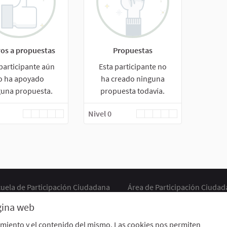
os a propuestas
Propuestas
 participante aún
Esta participante no
o ha apoyado
ha creado ninguna
guna propuesta.
propuesta todavía.
Nivel 0
uela de Participación Ciudadana
Área de Participación Ciuda
CURSO LENGUAJE DE SIGNOS ESPAÑOLA A1.2. (PRESENCIAL)
ágina web
Descargar ficheros de datos abiertos
Configuración de cookie
imiento y el contenido del mismo. Las cookies nos permiten