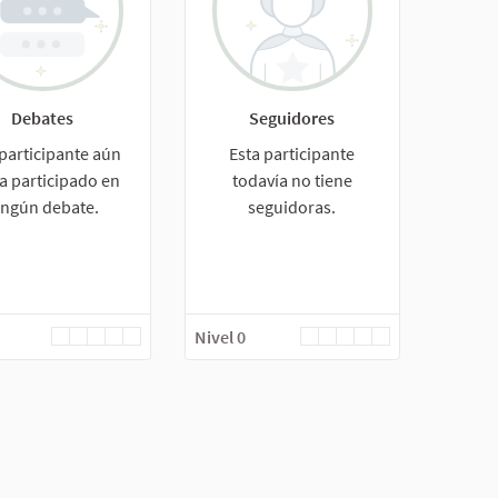
Debates
Seguidores
 participante aún
Esta participante
a participado en
todavía no tiene
ingún debate.
seguidoras.
Nivel 0