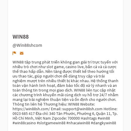
WIN88
@Win88shcom
Denunciar
WIN88 tập trung phát triển không gian giải trí trực tuyến với
nhiều trò chơi như slot game, casino live, bắn cá và cá cược
thể thao hấp dẫn. Nền tảng được thiết kế theo hướng tối
ưu thao tác, giúp người chơi dễ dàng truy cập và trải
nghiệm mượt trên nhiều thiết bị khác nhau. Hệ thống thanh
toán vận hành linh hoạt, đảm bảo tốc độ xử lý nhanh và an
toàn thông tin trong mọi giao dịch. WIN88 liên tục cập nhật
các chương trình khuyến mãi cùng dịch vụ hỗ trợ 24/7 nhằm
mang lại trải nghiệm thuận tiện và ổn định cho người chơi.
Thông tin liên hệ Thương hiệu: WIN88 Website:
https://win88sh.com/ Email: support@win88sh.com Hotline:
0923 685 417 Địa chỉ: 340 Tân Phước, Phường 6, Quận 11, Tp.
Hồ Chí Minh, Việt Nam Zipcode: 700000 Hashtags #win88
#win88casino #slotgamewin88 #nhacaiwin88 #dangkywin88