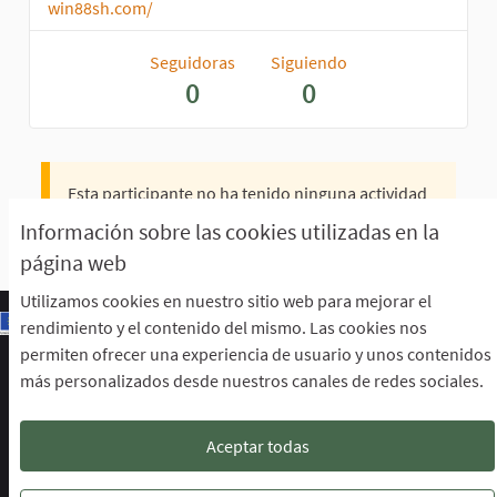
win88sh.com/
Seguidoras
Siguiendo
0
0
Esta participante no ha tenido ninguna actividad
todavía.
Información sobre las cookies utilizadas en la
página web
Utilizamos cookies en nuestro sitio web para mejorar el
rendimiento y el contenido del mismo. Las cookies nos
permiten ofrecer una experiencia de usuario y unos contenidos
Escuela de Participación Ciudadana
más personalizados desde nuestros canales de redes sociales.
Área de Participación Ciudadana
CURSO LENGUAJE DE SIGNOS ESPAÑOLA A1.2. (PRESENCIAL)
Descargar ficheros de datos abiertos
Aceptar todas
Configuración de cookies