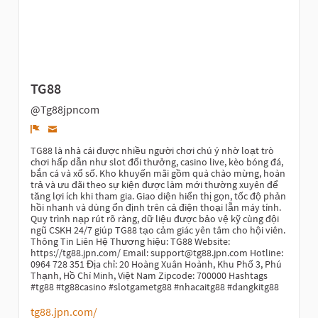
TG88
@Tg88jpncom
Denunciar
TG88 là nhà cái được nhiều người chơi chú ý nhờ loạt trò
chơi hấp dẫn như slot đổi thưởng, casino live, kèo bóng đá,
bắn cá và xổ số. Kho khuyến mãi gồm quà chào mừng, hoàn
trả và ưu đãi theo sự kiện được làm mới thường xuyên để
tăng lợi ích khi tham gia. Giao diện hiển thị gọn, tốc độ phản
hồi nhanh và dùng ổn định trên cả điện thoại lẫn máy tính.
Quy trình nạp rút rõ ràng, dữ liệu được bảo vệ kỹ cùng đội
ngũ CSKH 24/7 giúp TG88 tạo cảm giác yên tâm cho hội viên.
Thông Tin Liên Hệ Thương hiệu: TG88 Website:
https://tg88.jpn.com/ Email: support@tg88.jpn.com Hotline:
0964 728 351 Địa chỉ: 20 Hoàng Xuân Hoành, Khu Phố 3, Phú
Thạnh, Hồ Chí Minh, Việt Nam Zipcode: 700000 Hashtags
#tg88 #tg88casino #slotgametg88 #nhacaitg88 #dangkitg88
tg88.jpn.com/