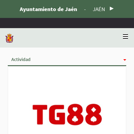
Ayuntamiento de Jaén
-
JAÉN
Actividad
Insignias
Siguiendo
Seguidoras
Grupos