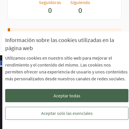
Seguidoras
Siguiendo
0
0
Aún no hay seguidores.
Información sobre las cookies utilizadas en la
página web
Utilizamos cookies en nuestro sitio web para mejorar el
rendimiento y el contenido del mismo. Las cookies nos
permiten ofrecer una experiencia de usuario y unos contenidos
Escuela de Participación Ciudadana
más personalizados desde nuestros canales de redes sociales.
Área de Participación Ciudadana
CURSO LENGUAJE DE SIGNOS ESPAÑOLA A1.2. (PRESENCIAL)
Descargar ficheros de datos abiertos
Aceptar todas
Configuración de cookies
Escuela de Participación Ciudadana en 
Escuela de Participación Ciudada
Escuela de Participación Ciu
Aceptar solo las esenciales
Web creada con
software libre
.