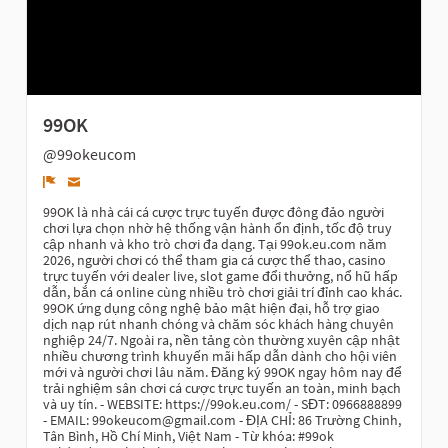
99OK
@99okeucom
Denunciar
99OK là nhà cái cá cược trực tuyến được đông đảo người
chơi lựa chọn nhờ hệ thống vận hành ổn định, tốc độ truy
cập nhanh và kho trò chơi đa dạng. Tại 99ok.eu.com năm
2026, người chơi có thể tham gia cá cược thể thao, casino
trực tuyến với dealer live, slot game đổi thưởng, nổ hũ hấp
dẫn, bắn cá online cùng nhiều trò chơi giải trí đỉnh cao khác.
99OK ứng dụng công nghệ bảo mật hiện đại, hỗ trợ giao
dịch nạp rút nhanh chóng và chăm sóc khách hàng chuyên
nghiệp 24/7. Ngoài ra, nền tảng còn thường xuyên cập nhật
nhiều chương trình khuyến mãi hấp dẫn dành cho hội viên
mới và người chơi lâu năm. Đăng ký 99OK ngay hôm nay để
trải nghiệm sân chơi cá cược trực tuyến an toàn, minh bạch
và uy tín. - WEBSITE: https://99ok.eu.com/ - SĐT: 0966888899
- EMAIL: 99okeucom@gmail.com - ĐỊA CHỈ: 86 Trường Chinh,
Tân Bình, Hồ Chí Minh, Việt Nam - Từ khóa: #99ok