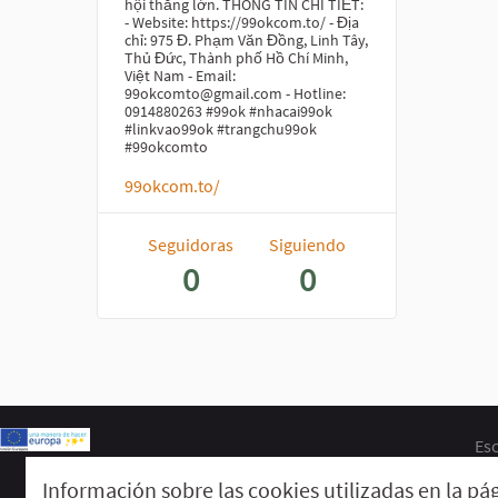
hội thắng lớn. THÔNG TIN CHI TIẾT:
- Website: https://99okcom.to/ - Địa
chỉ: 975 Đ. Phạm Văn Đồng, Linh Tây,
Thủ Đức, Thành phố Hồ Chí Minh,
Việt Nam - Email:
99okcomto@gmail.com - Hotline:
0914880263 #99ok #nhacai99ok
#linkvao99ok #trangchu99ok
#99okcomto
99okcom.to/
Seguidoras
Siguiendo
0
0
Esc
Información sobre las cookies utilizadas en la p