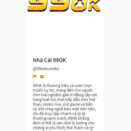
Nhà Cái 99OK
@99okcomto
Denunciar
99OK là thương hiệu cá cược trực
tuyến uy tín, mang đến cho người
chơi trải nghiệm giải trí đẳng cấp với
hàng loạt trò chơi hấp dẫn như thể
thao, casino live, slot game và bắn
cá. Với công nghệ bảo mật tiên tiến,
tốc độ truy cập nhanh và tỷ lệ
thưởng cạnh tranh, 99OK khẳng
định vị thế là sân chơi lý tưởng cho
những ai yêu thích thử thách và cơ