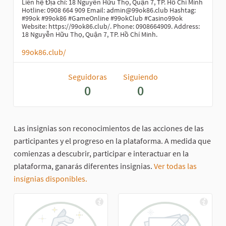
Liên hệ Địa chỉ: 18 Nguyễn Hữu Thọ, Quận 7, TP. Hồ Chí Minh
Hotline: 0908 664 909 Email: admin@99ok86.club Hashtag:
#99ok #99ok86 #GameOnline #99okClub #Casino99ok
Website: https://99ok86.club/. Phone: 0908664909. Address:
18 Nguyễn Hữu Thọ, Quận 7, TP. Hồ Chí Minh.
99ok86.club/
Seguidoras
Siguiendo
0
0
Las insignias son reconocimientos de las acciones de las
participantes y el progreso en la plataforma. A medida que
comienzas a descubrir, participar e interactuar en la
plataforma, ganarás diferentes insignias.
Ver todas las
insígnias disponibles.