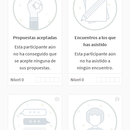
Propuestas aceptadas
Encuentros a los que
has asistido
Esta participante aún
no ha conseguido que
Esta participante aún
se acepte ninguna de
no ha asistido a
sus propuestas.
ningún encuentro.
Nivel 0
Nivel 0