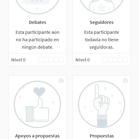
Debates
Seguidores
Esta participante aún
Esta participante
no ha participado en
todavía no tiene
ningún debate.
seguidoras.
Nivel 0
Nivel 0
Apoyos a propuestas
Propuestas