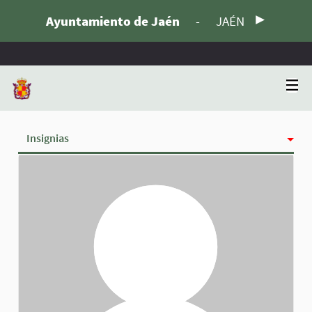
Ayuntamiento de Jaén
-
JAÉN
Insignias
Actividad
Siguiendo
Seguidoras
Grupos