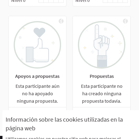
Nivel 0
Nivel 0
Apoyos a propuestas
Propuestas
Esta participante aún
Esta participante no
no ha apoyado
ha creado ninguna
ninguna propuesta.
propuesta todavía.
Nivel 0
Nivel 0
Información sobre las cookies utilizadas en la
página web
Utilizamos cookies en nuestro sitio web para mejorar el