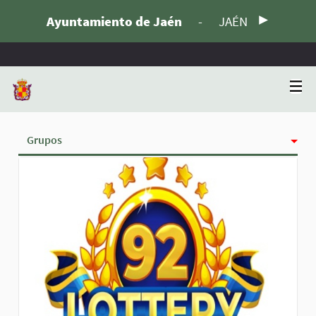
Ayuntamiento de Jaén
-
JAÉN
Grupos
Actividad
Insignias
Siguiendo
Seguidoras