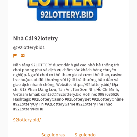
Nhà Cái 92lotetry
@92lotterybid1
Denunciar
Nền tảng 92LOTTERY được đánh giá cao nhờ hệ thống trò
chơi phong phú và dịch vụ chăm sóc khách hàng chuyên
nghiệp. Người chơi có thể tham gia cá cược thể thao, casino
live hoặc slot đổi thưởng với tỷ lệ trả thưởng hấp dẫn và
giao dịch nhanh chóng. Website: https://92lottery.bid/ Địa
chỉ: 613 Phan Đăng Lưu, Tân An, Tân Sơn Nhì, Hồ Chí Minh,
Vietnam Email: contact@92lottery.bid Hotline: 0987036626
Hashtags: #92LotteryCasino #92LotteryBet #92LotteryOnline
#92LotteryUyTin #92LotteryGame #92LotteryTheThao
#92LotteryNoHu
92lottery.bid/
Seguidoras
Siguiendo