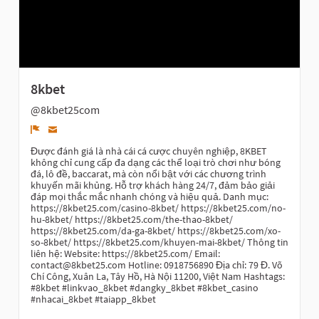
8kbet
@8kbet25com
Denunciar
Được đánh giá là nhà cái cá cược chuyên nghiệp, 8KBET
không chỉ cung cấp đa dạng các thể loại trò chơi như bóng
đá, lô đề, baccarat, mà còn nổi bật với các chương trình
khuyến mãi khủng. Hỗ trợ khách hàng 24/7, đảm bảo giải
đáp mọi thắc mắc nhanh chóng và hiệu quả. Danh mục:
https://8kbet25.com/casino-8kbet/ https://8kbet25.com/no-
hu-8kbet/ https://8kbet25.com/the-thao-8kbet/
https://8kbet25.com/da-ga-8kbet/ https://8kbet25.com/xo-
so-8kbet/ https://8kbet25.com/khuyen-mai-8kbet/ Thông tin
liên hệ: Website: https://8kbet25.com/ Email:
contact@8kbet25.com Hotline: 0918756890 Địa chỉ: 79 Đ. Võ
Chí Công, Xuân La, Tây Hồ, Hà Nội 11200, Việt Nam Hashtags:
#8kbet #linkvao_8kbet #dangky_8kbet #8kbet_casino
#nhacai_8kbet #taiapp_8kbet