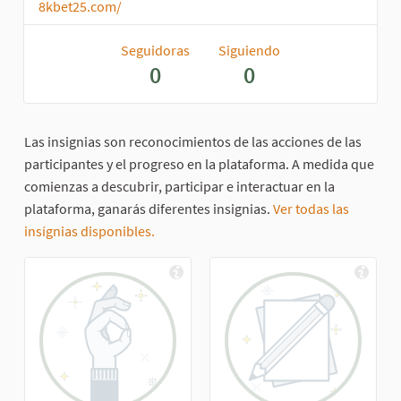
8kbet25.com/
Seguidoras
Siguiendo
0
0
Las insignias son reconocimientos de las acciones de las
participantes y el progreso en la plataforma. A medida que
comienzas a descubrir, participar e interactuar en la
plataforma, ganarás diferentes insignias.
Ver todas las
insígnias disponibles.