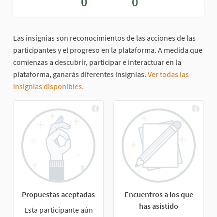
0
0
Las insignias son reconocimientos de las acciones de las
participantes y el progreso en la plataforma. A medida que
comienzas a descubrir, participar e interactuar en la
plataforma, ganarás diferentes insignias.
Ver todas las
insígnias disponibles.
Propuestas aceptadas
Encuentros a los que
has asistido
Esta participante aún