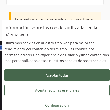
Esta participante no ha tenido ninguna actividad
todavía.
Información sobre las cookies utilizadas en la
página web
Utilizamos cookies en nuestro sitio web para mejorar el
rendimiento y el contenido del mismo. Las cookies nos
permiten ofrecer una experiencia de usuario y unos contenidos
Escuela de Participación Ciudadana
más personalizados desde nuestros canales de redes sociales.
Área de Participación Ciudadana
CURSO LENGUAJE DE SIGNOS ESPAÑOLA A1.2. (PRESENCIAL)
Descargar ficheros de datos abiertos
Aceptar todas
Configuración de cookies
Escuela de Participación Ciudadana en 
Escuela de Participación Ciudada
Escuela de Participación Ciu
Aceptar solo las esenciales
Web creada con
software libre
.
Configuración
(Enlace externo)