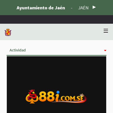
Ayuntamiento de Jaén
-
JAÉN
Actividad
Insignias
Siguiendo
Seguidoras
Grupos