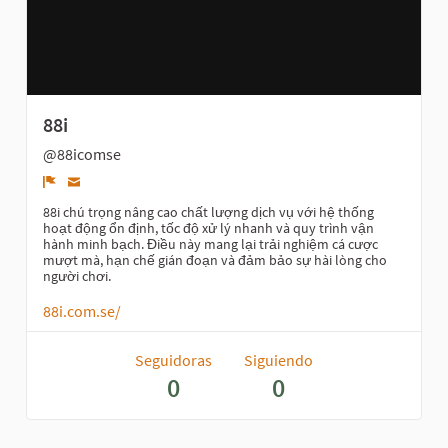
88i
@88icomse
Denunciar
88i chú trọng nâng cao chất lượng dịch vụ với hệ thống
hoạt động ổn định, tốc độ xử lý nhanh và quy trình vận
hành minh bạch. Điều này mang lại trải nghiệm cá cược
mượt mà, hạn chế gián đoạn và đảm bảo sự hài lòng cho
người chơi.
88i.com.se/
Seguidoras
Siguiendo
0
0