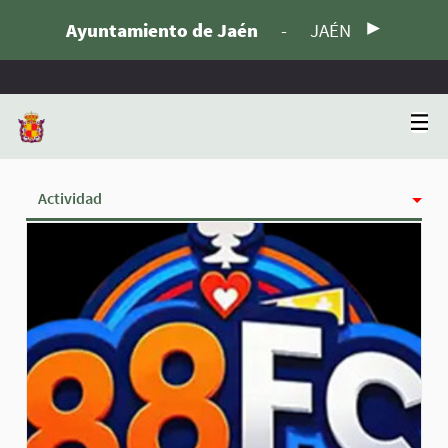
Ayuntamiento de Jaén
-
JAÉN
Actividad
Insignias
Siguiendo
Seguidoras
Grupos