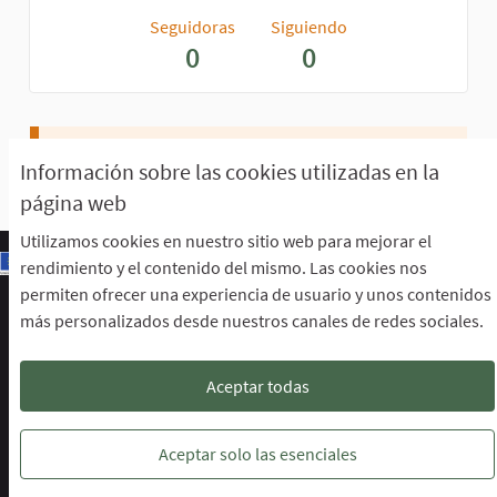
Seguidoras
Siguiendo
0
0
Aún no hay seguidores.
Información sobre las cookies utilizadas en la
página web
Utilizamos cookies en nuestro sitio web para mejorar el
rendimiento y el contenido del mismo. Las cookies nos
permiten ofrecer una experiencia de usuario y unos contenidos
Escuela de Participación Ciudadana
más personalizados desde nuestros canales de redes sociales.
Área de Participación Ciudadana
CURSO LENGUAJE DE SIGNOS ESPAÑOLA A1.2. (PRESENCIAL)
Descargar ficheros de datos abiertos
Aceptar todas
Configuración de cookies
Escuela de Participación Ciudadana en 
Escuela de Participación Ciudada
Escuela de Participación Ciu
Aceptar solo las esenciales