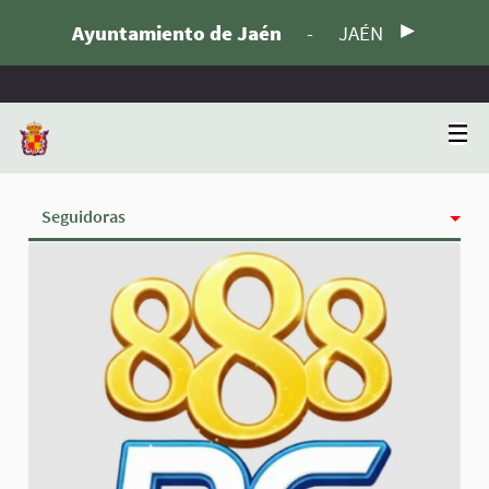
Ayuntamiento de Jaén
-
JAÉN
Seguidoras
Actividad
Insignias
Siguiendo
Grupos