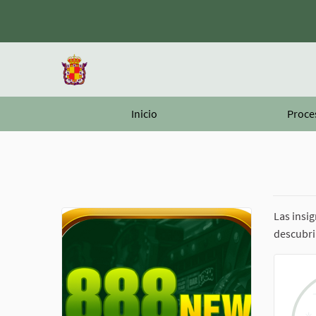
Inicio
Proce
Las insi
descubrir