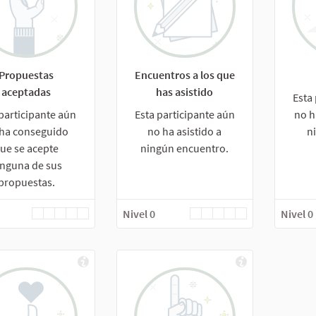
Propuestas
Encuentros a los que
aceptadas
has asistido
Esta
 participante aún
Esta participante aún
no h
ha conseguido
no ha asistido a
n
ue se acepte
ningún encuentro.
inguna de sus
propuestas.
Nivel 0
Nivel 0