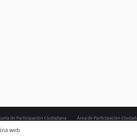
uela de Participación Ciudadana
Área de Participación Ciuda
CURSO LENGUAJE DE SIGNOS ESPAÑOLA A1.2. (PRESENCIAL)
gina web
Descargar ficheros de datos abiertos
Configuración de cookie