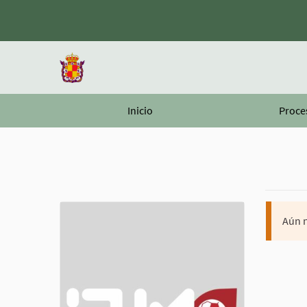
Inicio
Proce
Aún n