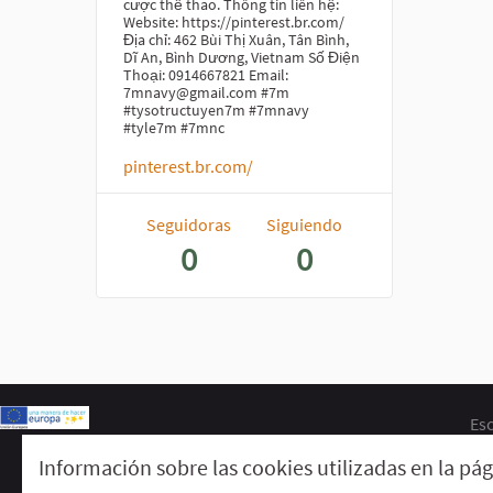
cược thể thao. Thông tin liên hệ:
Website: https://pinterest.br.com/
Địa chỉ: 462 Bùi Thị Xuân, Tân Bình,
Dĩ An, Bình Dương, Vietnam Số Điện
Thoại: 0914667821 Email:
7mnavy@gmail.com #7m
#tysotructuyen7m #7mnavy
#tyle7m #7mnc
pinterest.br.com/
Seguidoras
Siguiendo
0
0
Esc
Información sobre las cookies utilizadas en la pá