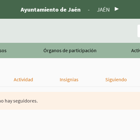
Ayuntamiento de Jaén
-
JAÉN
B
sos
Órganos de participación
Acti
Actividad
Insignias
Siguiendo
o hay seguidores.