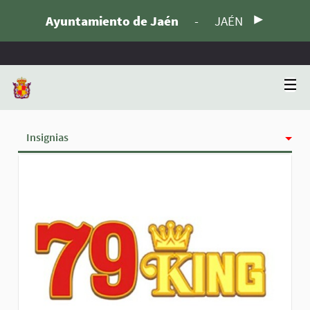
Ayuntamiento de Jaén
-
JAÉN
Insignias
Actividad
Siguiendo
Seguidoras
Grupos