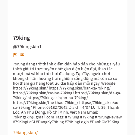
79king
@79kingskin1
Denunciar
79King đang trở thành điểm đến hấp dẫn cho những ai yêu
thích giải trí trực tuyến nhờ giao diện hiện đại, thao tác
mượt mà và kho trò chơi đa dạng. Tại đây, người chơi
không chỉ tận hưởng trải nghiệm sống động mà còn có cơ
hội tham gia hàng loạt ưu đãi hấp dẫn mỗi ngày. Website:
https://79king.skin/ https://79king.skin/ban-ca-79king/
https://79king.skin/casino-79king/ https://79king.skin/da-ga-
79king/ https://79king.skin/no-hu-79king/
https://79king.skin/the-thao-79king/ https://79king.skin/xo-
so-79king/ Phone: 0918273642 Địa chỉ: 4/37 Đ. TL 39, Thạnh
Lộc, An Phú Đông, Hồ Chí Minh, Việt Nam Email:
79kingskin@gmail.com Tags: #79King #79king #79KingReview
#79KingLaGi #DangKy79King #79KingLogin #DanhGia79King
79king.skin/