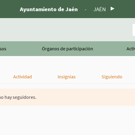
Ayuntamiento de Jaén
-
JAÉN
B
sos
Órganos de participación
Acti
Actividad
Insignias
Siguiendo
o hay seguidores.