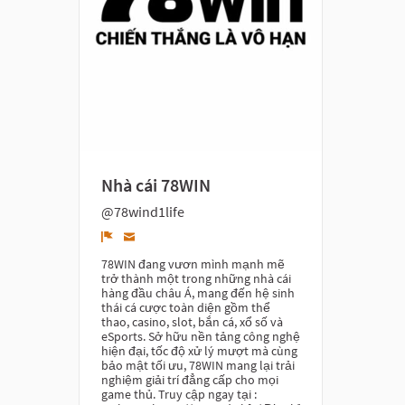
Nhà cái 78WIN
@78wind1life
Denunciar
78WIN đang vươn mình mạnh mẽ
trở thành một trong những nhà cái
hàng đầu châu Á, mang đến hệ sinh
thái cá cược toàn diện gồm thể
thao, casino, slot, bắn cá, xổ số và
eSports. Sở hữu nền tảng công nghệ
hiện đại, tốc độ xử lý mượt mà cùng
bảo mật tối ưu, 78WIN mang lại trải
nghiệm giải trí đẳng cấp cho mọi
game thủ. Truy cập ngay tại :