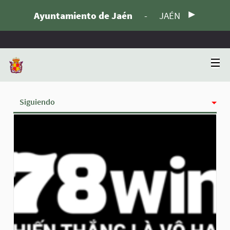
Ayuntamiento de Jaén
-
JAÉN
Siguiendo
Actividad
Insignias
Seguidoras
Grupos