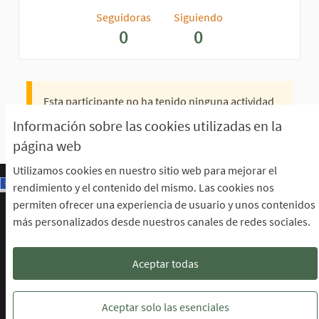
Seguidoras
Siguiendo
0
0
Esta participante no ha tenido ninguna actividad
todavía.
Información sobre las cookies utilizadas en la
página web
Utilizamos cookies en nuestro sitio web para mejorar el
rendimiento y el contenido del mismo. Las cookies nos
permiten ofrecer una experiencia de usuario y unos contenidos
Escuela de Participación Ciudadana
más personalizados desde nuestros canales de redes sociales.
Área de Participación Ciudadana
CURSO LENGUAJE DE SIGNOS ESPAÑOLA A1.2. (PRESENCIAL)
Descargar ficheros de datos abiertos
Aceptar todas
Configuración de cookies
Escuela de Participación Ciudadana en 
Escuela de Participación Ciudada
Escuela de Participación Ciu
Aceptar solo las esenciales