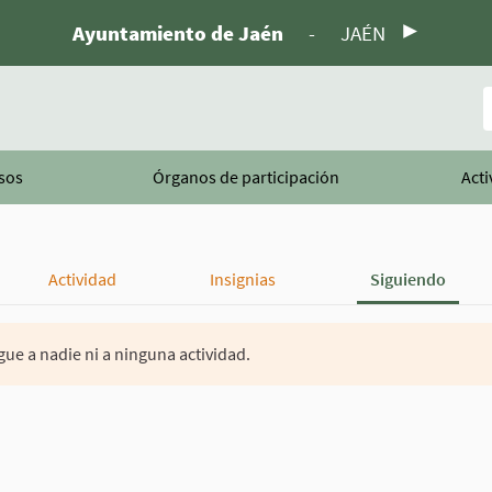
Ayuntamiento de Jaén
-
JAÉN
B
sos
Órganos de participación
Acti
Actividad
Insignias
Siguiendo
gue a nadie ni a ninguna actividad.