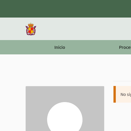
Inicio
Proce
No si