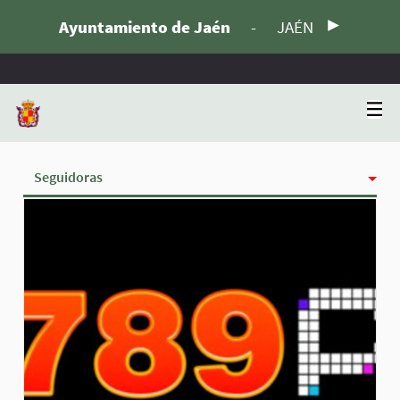
Ayuntamiento de Jaén
-
JAÉN
Seguidoras
Actividad
Insignias
Siguiendo
Grupos