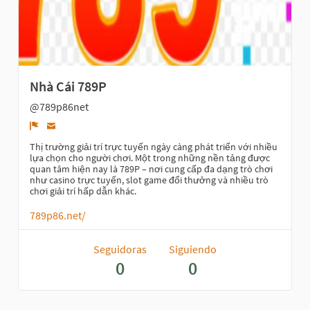
Nhà Cái 789P
@789p86net
Denunciar
Thị trường giải trí trực tuyến ngày càng phát triển với nhiều
lựa chọn cho người chơi. Một trong những nền tảng được
quan tâm hiện nay là 789P – nơi cung cấp đa dạng trò chơi
như casino trực tuyến, slot game đổi thưởng và nhiều trò
chơi giải trí hấp dẫn khác.
789p86.net/
Seguidoras
Siguiendo
0
0