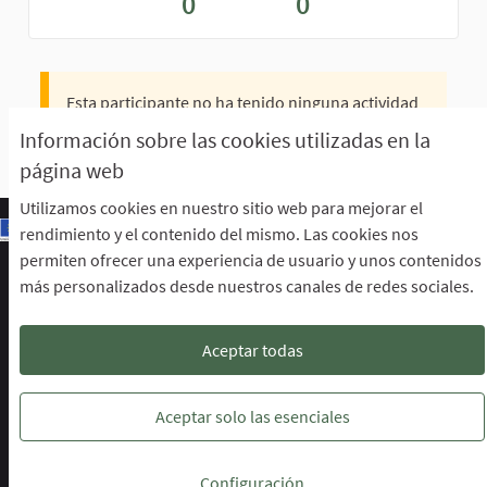
0
0
Esta participante no ha tenido ninguna actividad
todavía.
Información sobre las cookies utilizadas en la
página web
Utilizamos cookies en nuestro sitio web para mejorar el
rendimiento y el contenido del mismo. Las cookies nos
permiten ofrecer una experiencia de usuario y unos contenidos
Escuela de Participación Ciudadana
más personalizados desde nuestros canales de redes sociales.
Área de Participación Ciudadana
CURSO LENGUAJE DE SIGNOS ESPAÑOLA A1.2. (PRESENCIAL)
Descargar ficheros de datos abiertos
Aceptar todas
Configuración de cookies
Escuela de Participación Ciudadana en 
Escuela de Participación Ciudada
Escuela de Participación Ciu
Aceptar solo las esenciales
Web creada con
software libre
.
Configuración