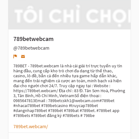
789betwebcam
@789betwebcam
Denunciar
789BET - 789bet.webcam là nhà cái giải trí trực tuyến uy tín
hàng đầu, cung cấp kho trò chơi đa dạng từ thể thao,
casino, lô đề, bắn cá đến nhiều tựa game hấp dẫn khác,
mang đến trải nghiệm cá cược an toàn, minh bạch và hiện
đại cho người chơi 24/7. Truy cập ngay tại : Website :
https://789bet.webcam/ Địa chỉ : 83 Đ. Tân Sơn Hoà, Phường
3, Tân Bình, Hồ Chí Minh, VietnamSố điện thoại :
0985647813Email : 789betcskh1@webcam.com#789bet
#nhacai789bet #789betcasino #truycap789bet
#dangnhap789bet #789bét #789bat #789bet. #789bet app
#789bets #789bet đăng ký #789bets # 798be
789bet.webcam/