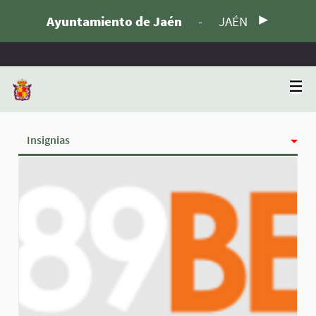
Ayuntamiento de Jaén
-
JAÉN
Insignias
Actividad
Siguiendo
Seguidoras
Grupos