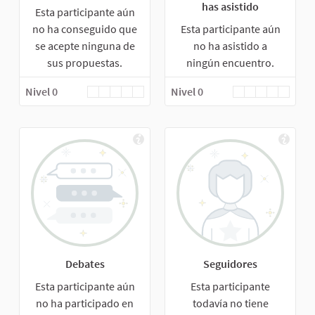
has asistido
Esta participante aún
no ha conseguido que
Esta participante aún
se acepte ninguna de
no ha asistido a
sus propuestas.
ningún encuentro.
Nivel 0
Nivel 0
Debates
Seguidores
Esta participante aún
Esta participante
no ha participado en
todavía no tiene