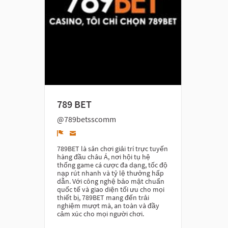
789 BET
@789betsscomm
Denunciar
789BET là sân chơi giải trí trực tuyến
hàng đầu châu Á, nơi hội tụ hệ
thống game cá cược đa dạng, tốc độ
nạp rút nhanh và tỷ lệ thưởng hấp
dẫn. Với công nghệ bảo mật chuẩn
quốc tế và giao diện tối ưu cho mọi
thiết bị, 789BET mang đến trải
nghiệm mượt mà, an toàn và đầy
cảm xúc cho mọi người chơi.