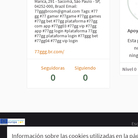
Maricá, 291 - Sacomã, São Paulo - SP,
04252-000, Brazil Email:
77gggbrcom@gmail.com Tags: #77
gg #77 gamer #77game #77gg games
#77gg bet #77gg plataforma #77gg
com app #77gg03 #77gg vip #77gg
Apoy
app #77gg login #plataforma 77gg
#77gg plataforma login #77ggg bet
Esta
#77gg04 #77gg vip login
n
77ggg.br.com/
nin
Seguidoras
Siguiendo
Nivel 0
0
0
Esc
Información sobre las cookies utilizadas en la p