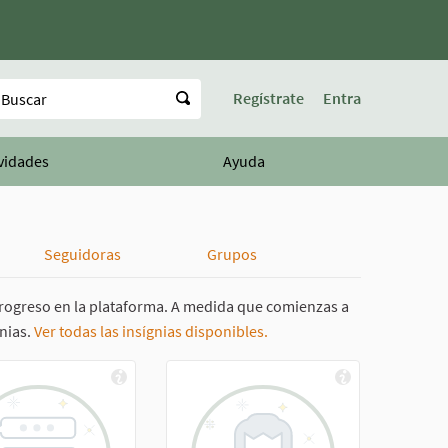
uscar
Regístrate
Entra
vidades
Ayuda
Seguidoras
Grupos
 progreso en la plataforma. A medida que comienzas a
gnias.
Ver todas las insígnias disponibles.