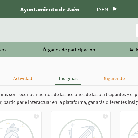
Ayuntamiento de Jaén
-
JAÉN
B
sos
Órganos de participación
Acti
Actividad
Insignias
Siguiendo
gnias son reconocimientos de las acciones de las participantes y el
, participar e interactuar en la plataforma, ganarás diferentes insi