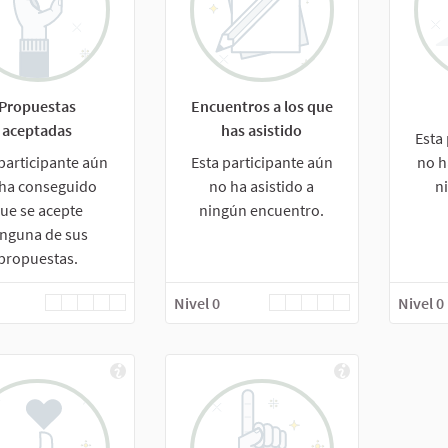
Propuestas
Encuentros a los que
aceptadas
has asistido
Esta
 participante aún
Esta participante aún
no h
ha conseguido
no ha asistido a
n
ue se acepte
ningún encuentro.
inguna de sus
propuestas.
Nivel 0
Nivel 0