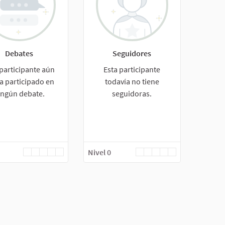
Debates
Seguidores
 participante aún
Esta participante
a participado en
todavía no tiene
ingún debate.
seguidoras.
Nivel 0