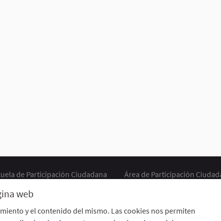
uela de Participación Ciudadana
Área de Participación Ciuda
CURSO LENGUAJE DE SIGNOS ESPAÑOLA A1.2. (PRESENCIAL)
ágina web
Descargar ficheros de datos abiertos
Configuración de cookie
imiento y el contenido del mismo. Las cookies nos permiten