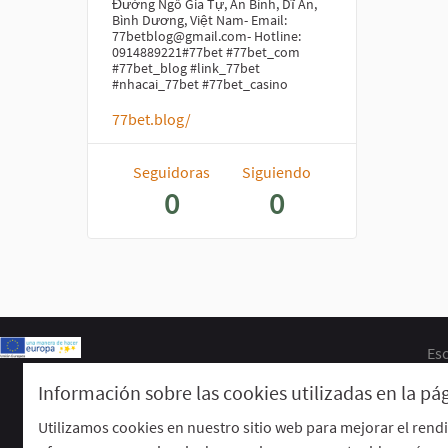
Đường Ngô Gia Tự, An Bình, Dĩ An,
Bình Dương, Việt Nam- Email:
77betblog@gmail.com- Hotline:
0914889221#77bet #77bet_com
#77bet_blog #link_77bet
#nhacai_77bet #77bet_casino
77bet.blog/
Seguidoras
Siguiendo
0
0
Esc
Información sobre las cookies utilizadas en la p
Utilizamos cookies en nuestro sitio web para mejorar el rend