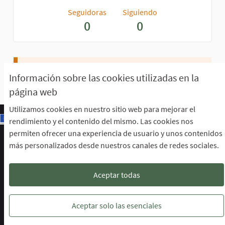
Seguidoras
Siguiendo
0
0
No sigue a nadie ni a ninguna actividad.
Información sobre las cookies utilizadas en la
página web
Utilizamos cookies en nuestro sitio web para mejorar el
rendimiento y el contenido del mismo. Las cookies nos
permiten ofrecer una experiencia de usuario y unos contenidos
Escuela de Participación Ciudadana
más personalizados desde nuestros canales de redes sociales.
Área de Participación Ciudadana
CURSO LENGUAJE DE SIGNOS ESPAÑOLA A1.2. (PRESENCIAL)
Descargar ficheros de datos abiertos
Aceptar todas
Configuración de cookies
Escuela de Participación Ciudadana en 
Escuela de Participación Ciudada
Escuela de Participación Ciu
Aceptar solo las esenciales