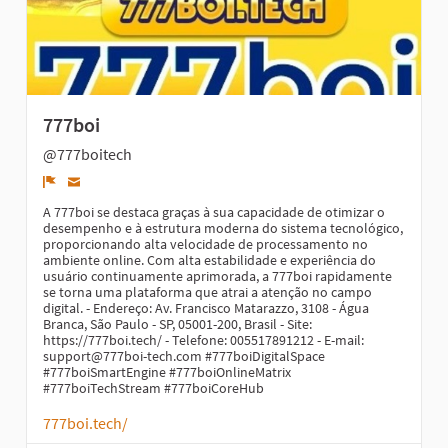
777boi
@777boitech
Denunciar
A 777boi se destaca graças à sua capacidade de otimizar o
desempenho e à estrutura moderna do sistema tecnológico,
proporcionando alta velocidade de processamento no
ambiente online. Com alta estabilidade e experiência do
usuário continuamente aprimorada, a 777boi rapidamente
se torna uma plataforma que atrai a atenção no campo
digital. - Endereço: Av. Francisco Matarazzo, 3108 - Água
Branca, São Paulo - SP, 05001-200, Brasil - Site:
https://777boi.tech/ - Telefone: 005517891212 - E-mail:
support@777boi-tech.com #777boiDigitalSpace
#777boiSmartEngine #777boiOnlineMatrix
#777boiTechStream #777boiCoreHub
777boi.tech/