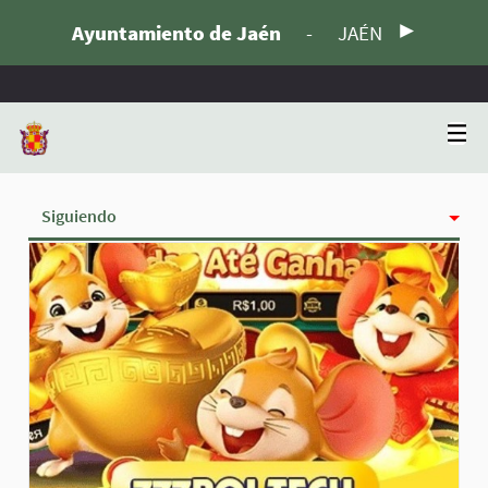
Ayuntamiento de Jaén
-
JAÉN
Siguiendo
Actividad
Insignias
Seguidoras
Grupos