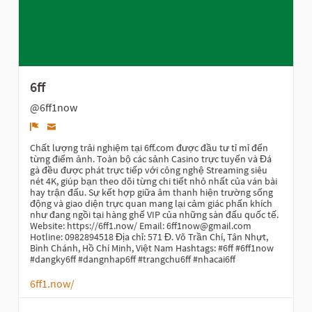
6ff
@6ff1now
Denunciar
Chất lượng trải nghiệm tại 6ff.com được đầu tư tỉ mỉ đến
từng điểm ảnh. Toàn bộ các sảnh Casino trực tuyến và Đá
gà đều được phát trực tiếp với công nghệ Streaming siêu
nét 4K, giúp bạn theo dõi từng chi tiết nhỏ nhất của ván bài
hay trận đấu. Sự kết hợp giữa âm thanh hiện trường sống
động và giao diện trực quan mang lại cảm giác phấn khích
như đang ngồi tại hàng ghế VIP của những sàn đấu quốc tế.
Website: https://6ff1.now/ Email: 6ff1now@gmail.com
Hotline: 0982894518 Địa chỉ: 571 Đ. Võ Trần Chí, Tân Nhựt,
Bình Chánh, Hồ Chí Minh, Việt Nam Hashtags: #6ff #6ff1now
#dangky6ff #dangnhap6ff #trangchu6ff #nhacai6ff
6ff1.now/