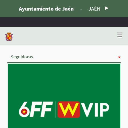
Ayuntamiento de Jaén
-
JAÉN
Seguidoras
Actividad
Insignias
Siguiendo
Grupos