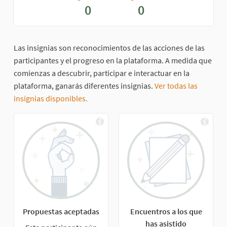
0
0
Las insignias son reconocimientos de las acciones de las
participantes y el progreso en la plataforma. A medida que
comienzas a descubrir, participar e interactuar en la
plataforma, ganarás diferentes insignias.
Ver todas las
insígnias disponibles.
Propuestas aceptadas
Encuentros a los que
has asistido