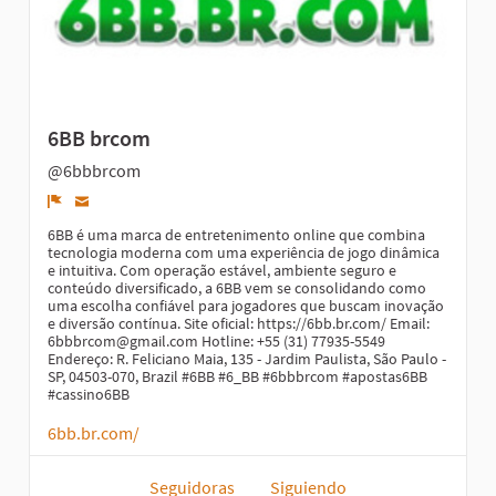
6BB brcom
@6bbbrcom
Denunciar
6BB é uma marca de entretenimento online que combina
tecnologia moderna com uma experiência de jogo dinâmica
e intuitiva. Com operação estável, ambiente seguro e
conteúdo diversificado, a 6BB vem se consolidando como
uma escolha confiável para jogadores que buscam inovação
e diversão contínua. Site oficial: https://6bb.br.com/ Email:
6bbbrcom@gmail.com Hotline: +55 (31) 77935-5549
Endereço: R. Feliciano Maia, 135 - Jardim Paulista, São Paulo -
SP, 04503-070, Brazil #6BB #6_BB #6bbbrcom #apostas6BB
#cassino6BB
6bb.br.com/
Seguidoras
Siguiendo