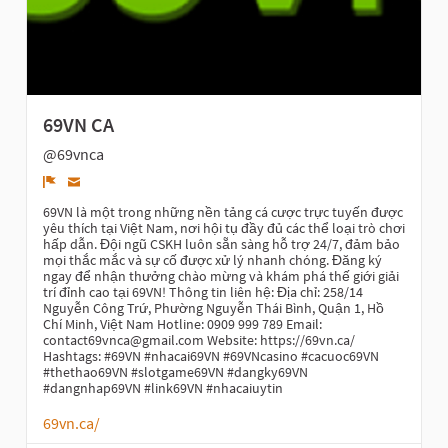
69VN CA
@69vnca
Denunciar
69VN là một trong những nền tảng cá cược trực tuyến được
yêu thích tại Việt Nam, nơi hội tụ đầy đủ các thể loại trò chơi
hấp dẫn. Đội ngũ CSKH luôn sẵn sàng hỗ trợ 24/7, đảm bảo
mọi thắc mắc và sự cố được xử lý nhanh chóng. Đăng ký
ngay để nhận thưởng chào mừng và khám phá thế giới giải
trí đỉnh cao tại 69VN! Thông tin liên hệ: Địa chỉ: 258/14
Nguyễn Công Trứ, Phường Nguyễn Thái Bình, Quận 1, Hồ
Chí Minh, Việt Nam Hotline: 0909 999 789 Email:
contact69vnca@gmail.com Website: https://69vn.ca/
Hashtags: #69VN #nhacai69VN #69VNcasino #cacuoc69VN
#thethao69VN #slotgame69VN #dangky69VN
#dangnhap69VN #link69VN #nhacaiuytin
69vn.ca/