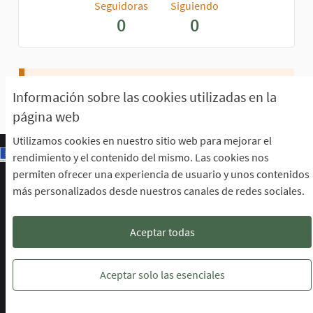
Seguidoras
Siguiendo
0
0
No sigue a nadie ni a ninguna actividad.
Información sobre las cookies utilizadas en la
página web
Utilizamos cookies en nuestro sitio web para mejorar el
rendimiento y el contenido del mismo. Las cookies nos
permiten ofrecer una experiencia de usuario y unos contenidos
Escuela de Participación Ciudadana
más personalizados desde nuestros canales de redes sociales.
Área de Participación Ciudadana
CURSO LENGUAJE DE SIGNOS ESPAÑOLA A1.2. (PRESENCIAL)
Descargar ficheros de datos abiertos
Aceptar todas
Configuración de cookies
Escuela de Participación Ciudadana en 
Escuela de Participación Ciudada
Escuela de Participación Ciu
Aceptar solo las esenciales
Web creada con
software libre
.