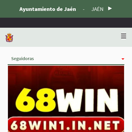
Ayuntamiento de Jaén
-
JAÉN
Seguidoras
Actividad
Insignias
Siguiendo
Grupos