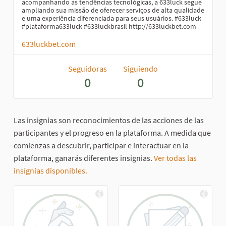
acompanhando as tendências tecnológicas, a 633luck segue
ampliando sua missão de oferecer serviços de alta qualidade
e uma experiência diferenciada para seus usuários. #633luck
#plataforma633luck #633luckbrasil http://633luckbet.com
633luckbet.com
Seguidoras
Siguiendo
0
0
Las insignias son reconocimientos de las acciones de las
participantes y el progreso en la plataforma. A medida que
comienzas a descubrir, participar e interactuar en la
plataforma, ganarás diferentes insignias.
Ver todas las
insígnias disponibles.