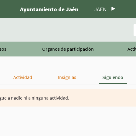
Ayuntamiento de Jaén
-
JAÉN
B
sos
Órganos de participación
Acti
Actividad
Insignias
Siguiendo
gue a nadie ni a ninguna actividad.